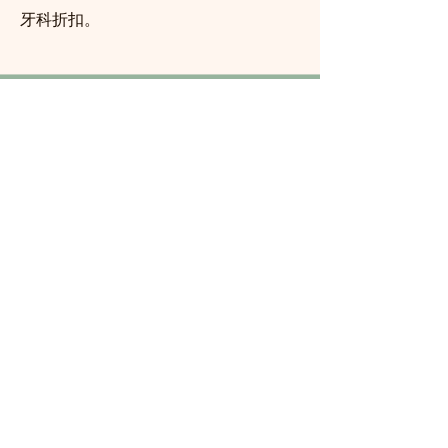
牙科折扣。
歡迎訂閱！
获取最新消息&更新
SUBSCRIBE