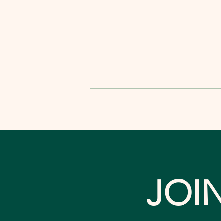
JOI
GBAHA 2026 Annual
Conference, Held with
HIIC 2026, Advances AI-