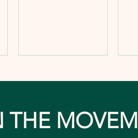
N THE MOVEM
Advancing GBA
GBA
Healthcare at the 2025
Dev
GBAHA Annual
Gua