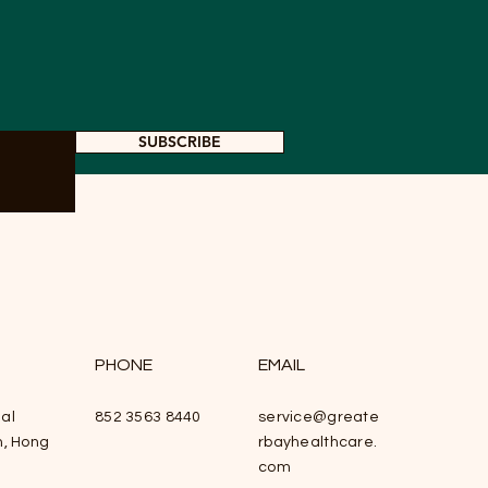
rview
SUBSCRIBE
PHONE
EMAIL
al
852 3563 8440
service@greate
n, Hong
rbayhealthcare.
com