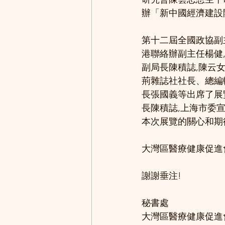
辦「新中國經濟建設
第十二屆全國政協副
港聯絡辦副主任楊健
副局長陳積誌,陳云
荊雜誌社社長、總編
長張國義等出席了展
長陳積誌,上海市委
本次展覽的關心和期
大灣區醫療健康促進
謝謝垂注!
秘書處
大灣區醫療健康促進