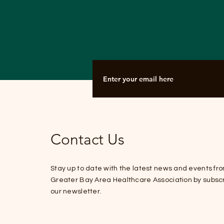
Driven Health Insurance
Dialogue
Contact Us
Stay up to date with the latest news and events fr
Greater Bay Area Healthcare Association by subscr
our newsletter.