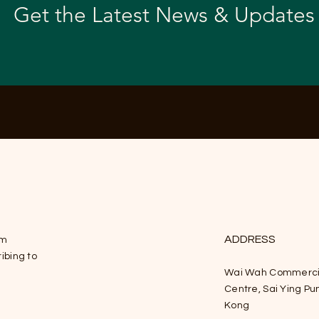
Conference
Inte
Get the Latest News & Updates
ADDRESS
om
ibing to
Wai Wah Commerci
Centre, Sai Ying Pu
Kong